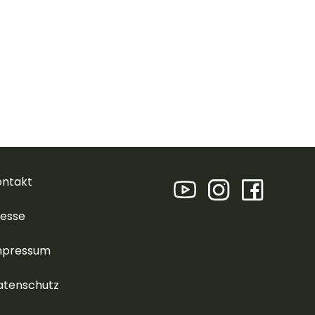
ontakt
resse
mpressum
atenschutz