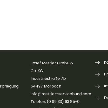
K
Josef Mettler GmbH &
Co. KG
P
Industriestraße 7b
I
rpflegung
54497 Morbach
info@mettler-servicebund.com
D
Telefon: (0 65 33) 93 85-0