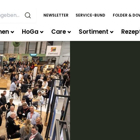
NEWSLETTER
SERVICE-BUND
FOLDER & D
men
HoGa
Care
Sortiment
Rezep