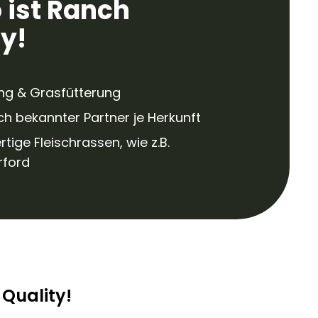
 ist Ranch
y!
ng & Grasfütterung
ich bekannter Partner je Herkunft
tige Fleischrassen, wie z.B.
rford
 Quality!