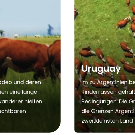
Uruguay
Rodeo und deren
Im zu Argentinien 
nien eine lange
Rinderrassen gehalt
wanderer hielten
Bedingungen. Die G
ruchtbaren
die Grenzen Argent
zweitkleinsten Lan