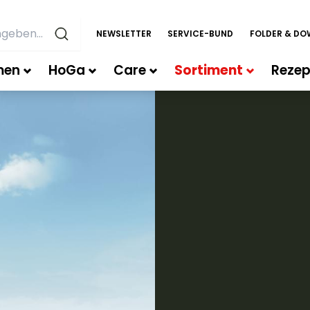
NEWSLETTER
SERVICE-BUND
FOLDER & D
men
HoGa
Care
Sortiment
Rezep