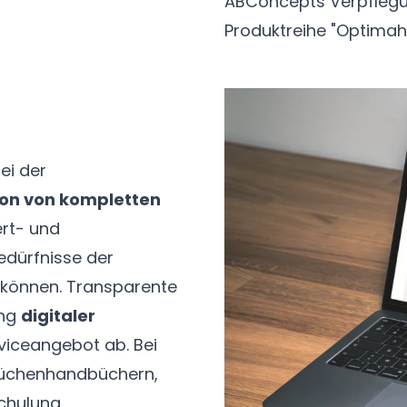
ABConcepts Verpfleg
Produktreihe "Optimahl-
ei der
ion von kompletten
ert- und
edürfnisse der
können. Transparente
ung
digitaler
viceangebot ab. Bei
n Küchenhandbüchern,
schulung.