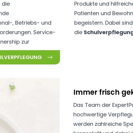
 die
Produkte und hilfreic
nde
Patienten und Bewohne
nal-, Betriebs- und
begeistern. Dabei sin
orderungen. Service-
die
Schulverpflegun
tnership
zur
ULVERPFLEGUNG
Immer frisch ge
Das Team der
ExpertP
hochwertige Verpflegu
werden zahlreiche Spe