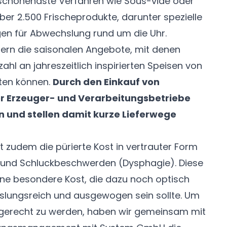
 schonendste Verfahren wie Sous-vide oder
Über 2.500 Frischeprodukte, darunter spezielle
en für Abwechslung rund um die Uhr.
fern die saisonalen Angebote, mit denen
zahl an jahreszeitlich inspirierten Speisen von
iten können.
Durch den Einkauf von
r Erzeuger- und Verarbeitungsbetriebe
on und stellen damit kurze Lieferwege
st zudem die pürierte Kost in vertrauter Form
- und Schluckbeschwerden (Dysphagie). Diese
ine besondere Kost, die dazu noch optisch
lungsreich und ausgewogen sein sollte. Um
erecht zu werden, haben wir gemeinsam mit