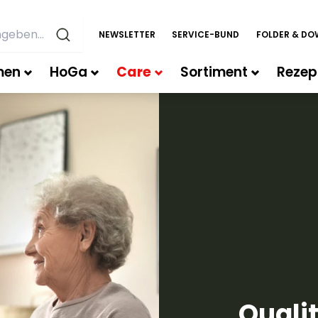
NEWSLETTER
SERVICE-BUND
FOLDER & D
men
HoGa
Care
Sortiment
Rezep
Quali