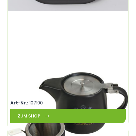
SOURCER Teekanne mit Edelstahldeckel Sieb
und Siebablage 450 ml SOURCER 460901
(AVB)
Art-Nr.:
107100
ZUM SHOP