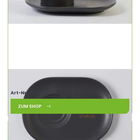
Universal Untertasse oval 3in1 SOURCER
460920
Art-Nr.:
118598
ZUM SHOP