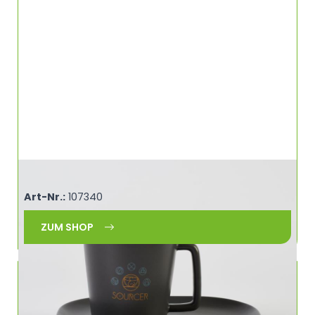
Capuccinotasse 200 ml SOURCER 460903
Art-Nr.:
107340
ZUM SHOP