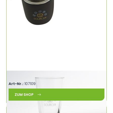
Lattemacchiato Glas 330 ml SOURCER 460912
Art-Nr.:
107109
ZUM SHOP